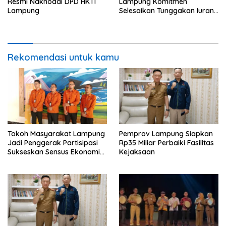
Resmi Nakhodai DPD HKTI
Lampung Komitmen
Lampung
Selesaikan Tunggakan Iuran
BPJS Capai Rp115 Miliar
Rekomendasi untuk kamu
Tokoh Masyarakat Lampung
Pemprov Lampung Siapkan
Jadi Penggerak Partisipasi
Rp35 Miliar Perbaiki Fasilitas
Sukseskan Sensus Ekonomi
Kejaksaan
2026