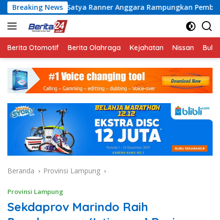
Langsung
u Satya Ranner Anggara Rampungkan Pembangunan Sumur Bor di
Breaking News
ke
konten
Berita Otomotif
Berita Olahraga
Kejahatan
Nissan
Bulut
Beranda
Provinsi Lampung
Provinsi Lampung
Sekdaprov Marindo Raih