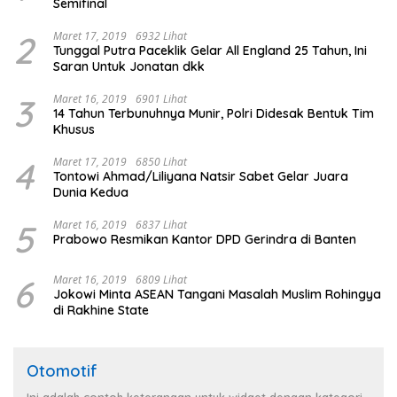
Semifinal
2
Maret 17, 2019
6932 Lihat
Tunggal Putra Paceklik Gelar All England 25 Tahun, Ini
Saran Untuk Jonatan dkk
3
Maret 16, 2019
6901 Lihat
14 Tahun Terbunuhnya Munir, Polri Didesak Bentuk Tim
Khusus
4
Maret 17, 2019
6850 Lihat
Tontowi Ahmad/Liliyana Natsir Sabet Gelar Juara
Dunia Kedua
5
Maret 16, 2019
6837 Lihat
Prabowo Resmikan Kantor DPD Gerindra di Banten
6
Maret 16, 2019
6809 Lihat
Jokowi Minta ASEAN Tangani Masalah Muslim Rohingya
di Rakhine State
Otomotif