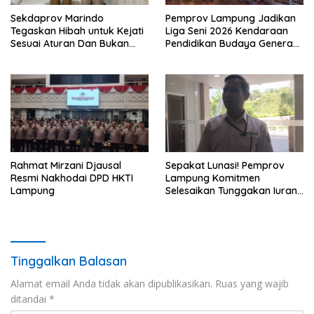
Sekdaprov Marindo
Pemprov Lampung Jadikan
Tegaskan Hibah untuk Kejati
Liga Seni 2026 Kendaraan
Sesuai Aturan Dan Bukan
Pendidikan Budaya Generasi
Berbentuk Dana Tunai
Muda
Rahmat Mirzani Djausal
Sepakat Lunasi! Pemprov
Resmi Nakhodai DPD HKTI
Lampung Komitmen
Lampung
Selesaikan Tunggakan Iuran
BPJS Capai Rp115 Miliar
Tinggalkan Balasan
Alamat email Anda tidak akan dipublikasikan.
Ruas yang wajib
ditandai
*