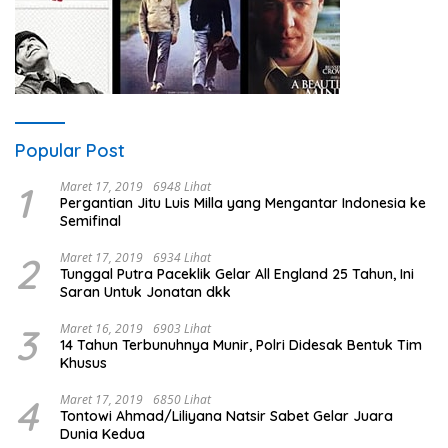
Popular Post
1
Maret 17, 2019
6948 Lihat
Pergantian Jitu Luis Milla yang Mengantar Indonesia ke
Semifinal
2
Maret 17, 2019
6934 Lihat
Tunggal Putra Paceklik Gelar All England 25 Tahun, Ini
Saran Untuk Jonatan dkk
3
Maret 16, 2019
6903 Lihat
14 Tahun Terbunuhnya Munir, Polri Didesak Bentuk Tim
Khusus
4
Maret 17, 2019
6850 Lihat
Tontowi Ahmad/Liliyana Natsir Sabet Gelar Juara
Dunia Kedua