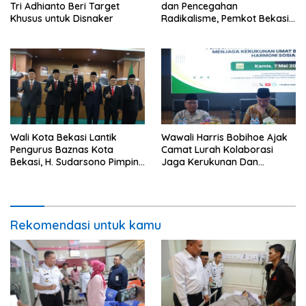
Tri Adhianto Beri Target
dan Pencegahan
Khusus untuk Disnaker
Radikalisme, Pemkot Bekasi
Gandeng Seluruh Elemen
Masyarakat
Wali Kota Bekasi Lantik
Wawali Harris Bobihoe Ajak
Pengurus Baznas Kota
Camat Lurah Kolaborasi
Bekasi, H. Sudarsono Pimpin
Jaga Kerukunan Dan
Periode 2026–2031
Harmoni Sosial
Rekomendasi untuk kamu