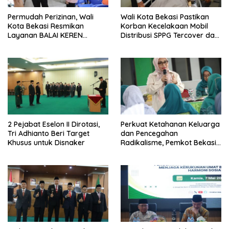
Permudah Perizinan, Wali
Wali Kota Bekasi Pastikan
Kota Bekasi Resmikan
Korban Kecelakaan Mobil
Layanan BALAI KEREN
Distribusi SPPG Tercover dan
diseluruh Kecamatan
Biaya Pendidikan Anak
Korban Ditanggung
2 Pejabat Eselon II Dirotasi,
Perkuat Ketahanan Keluarga
Tri Adhianto Beri Target
dan Pencegahan
Khusus untuk Disnaker
Radikalisme, Pemkot Bekasi
Gandeng Seluruh Elemen
Masyarakat