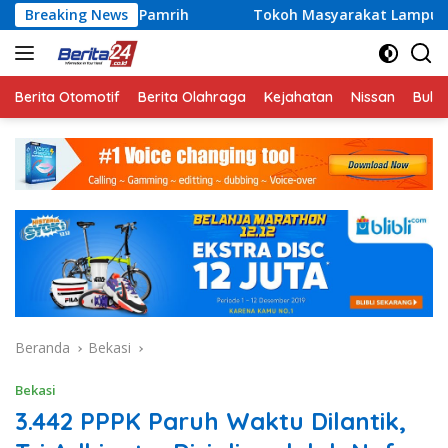
Langsung
 Pamrih
Breaking News
Tokoh Masyarakat Lampung Jadi Penggerak Par
ke
konten
Berita Otomotif
Berita Olahraga
Kejahatan
Nissan
Bulut
Beranda
Bekasi
Bekasi
3.442 PPPK Paruh Waktu Dilantik,