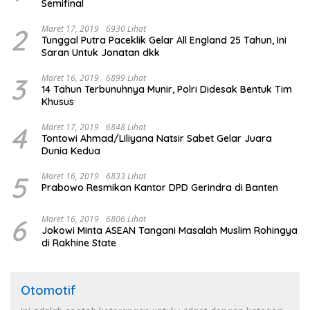
Semifinal
2
Maret 17, 2019
6930 Lihat
Tunggal Putra Paceklik Gelar All England 25 Tahun, Ini
Saran Untuk Jonatan dkk
3
Maret 16, 2019
6899 Lihat
14 Tahun Terbunuhnya Munir, Polri Didesak Bentuk Tim
Khusus
4
Maret 17, 2019
6848 Lihat
Tontowi Ahmad/Liliyana Natsir Sabet Gelar Juara
Dunia Kedua
5
Maret 16, 2019
6833 Lihat
Prabowo Resmikan Kantor DPD Gerindra di Banten
6
Maret 16, 2019
6806 Lihat
Jokowi Minta ASEAN Tangani Masalah Muslim Rohingya
di Rakhine State
Otomotif