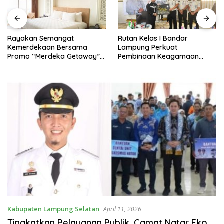
Rayakan Semangat
Rutan Kelas I Bandar
Kemerdekaan Bersama
Lampung Perkuat
Promo “Merdeka Getaway”
Pembinaan Keagamaan
di Swiss-Belhotel Lampung
Lewat Safari Dakwah
Bersama Habib Ahmad Al
Habsyi
Kabupaten Lampung Selatan
April 11, 2026
Tingkatkan Pelayanan Publik, Camat Natar Eko