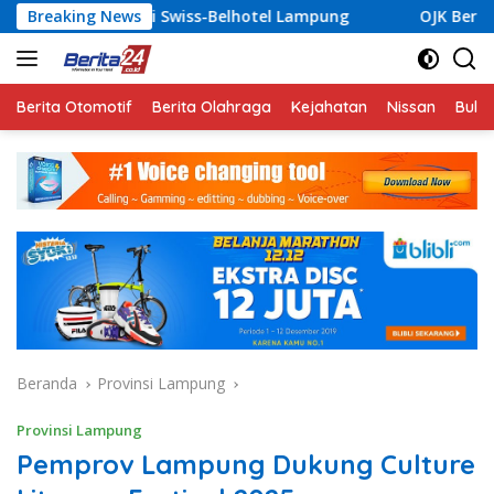
Langsung
iss-Belhotel Lampung
Breaking News
OJK Bersama Pemkab Pesisir Bar
ke
konten
Berita Otomotif
Berita Olahraga
Kejahatan
Nissan
Bulut
Beranda
Provinsi Lampung
Provinsi Lampung
Pemprov Lampung Dukung Culture