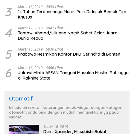
3
Maret 16, 2019
6894 Lihat
14 Tahun Terbunuhnya Munir, Polri Didesak Bentuk Tim
Khusus
4
Maret 17, 2019
6841 Lihat
Tontowi Ahmad/Liliyana Natsir Sabet Gelar Juara
Dunia Kedua
5
Maret 16, 2019
6830 Lihat
Prabowo Resmikan Kantor DPD Gerindra di Banten
6
Maret 16, 2019
6800 Lihat
Jokowi Minta ASEAN Tangani Masalah Muslim Rohingya
di Rakhine State
Otomotif
Ini adalah contoh keterangan untuk widget dengan kategori
otomotif, anda bisa dengan mudah memasukkannya pada
widget.
Maret 16, 2019
Demi Xpander, Mitsubishi Bakal