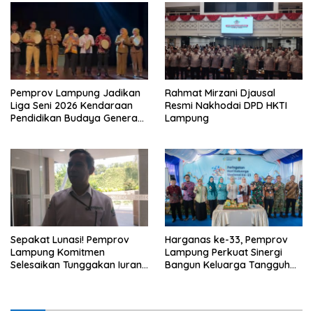
Pemprov Lampung Jadikan
Rahmat Mirzani Djausal
Liga Seni 2026 Kendaraan
Resmi Nakhodai DPD HKTI
Pendidikan Budaya Generasi
Lampung
Muda
Sepakat Lunasi! Pemprov
Harganas ke-33, Pemprov
Lampung Komitmen
Lampung Perkuat Sinergi
Selesaikan Tunggakan Iuran
Bangun Keluarga Tangguh
BPJS Capai Rp115 Miliar
dan Generasi Berkualitas