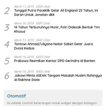
2
Maret 17, 2019
6929 Lihat
Tunggal Putra Paceklik Gelar All England 25 Tahun, Ini
Saran Untuk Jonatan dkk
3
Maret 16, 2019
6897 Lihat
14 Tahun Terbunuhnya Munir, Polri Didesak Bentuk Tim
Khusus
4
Maret 17, 2019
6847 Lihat
Tontowi Ahmad/Liliyana Natsir Sabet Gelar Juara
Dunia Kedua
5
Maret 16, 2019
6833 Lihat
Prabowo Resmikan Kantor DPD Gerindra di Banten
6
Maret 16, 2019
6805 Lihat
Jokowi Minta ASEAN Tangani Masalah Muslim Rohingya
di Rakhine State
Otomotif
Ini adalah contoh keterangan untuk widget dengan kategori