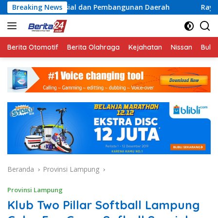
Langsung
sial dan Pembangunan Daerah
Breaking News
Rayakan Semangat Kemer
ke
konten
Berita Otomotif
Berita Olahraga
Kejahatan
Nissan
Bulut
Beranda
Provinsi Lampung
Provinsi Lampung
Klub Two Pillar Softball Lampung