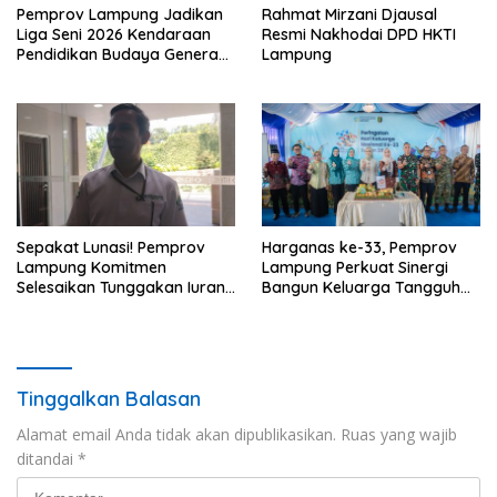
Pemprov Lampung Jadikan
Rahmat Mirzani Djausal
Liga Seni 2026 Kendaraan
Resmi Nakhodai DPD HKTI
Pendidikan Budaya Generasi
Lampung
Muda
Sepakat Lunasi! Pemprov
Harganas ke-33, Pemprov
Lampung Komitmen
Lampung Perkuat Sinergi
Selesaikan Tunggakan Iuran
Bangun Keluarga Tangguh
BPJS Capai Rp115 Miliar
dan Generasi Berkualitas
Tinggalkan Balasan
Alamat email Anda tidak akan dipublikasikan.
Ruas yang wajib
ditandai
*