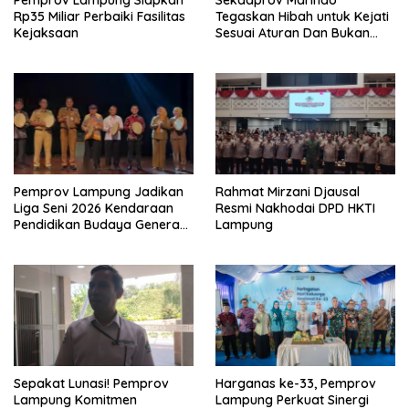
Pemprov Lampung Siapkan
Sekdaprov Marindo
Rp35 Miliar Perbaiki Fasilitas
Tegaskan Hibah untuk Kejati
Kejaksaan
Sesuai Aturan Dan Bukan
Berbentuk Dana Tunai
Pemprov Lampung Jadikan
Rahmat Mirzani Djausal
Liga Seni 2026 Kendaraan
Resmi Nakhodai DPD HKTI
Pendidikan Budaya Generasi
Lampung
Muda
Sepakat Lunasi! Pemprov
Harganas ke-33, Pemprov
Lampung Komitmen
Lampung Perkuat Sinergi