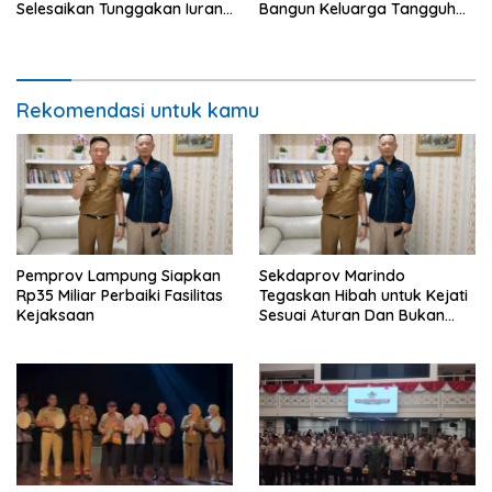
Selesaikan Tunggakan Iuran
Bangun Keluarga Tangguh
BPJS Capai Rp115 Miliar
dan Generasi Berkualitas
Rekomendasi untuk kamu
Pemprov Lampung Siapkan
Sekdaprov Marindo
Rp35 Miliar Perbaiki Fasilitas
Tegaskan Hibah untuk Kejati
Kejaksaan
Sesuai Aturan Dan Bukan
Berbentuk Dana Tunai