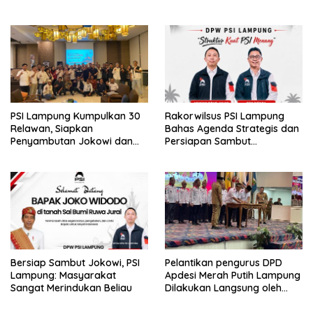
Penuh Lindungi Anak
Kemenangan Pemilu 2029
PSI Lampung Kumpulkan 30
Rakorwilsus PSI Lampung
Relawan, Siapkan
Bahas Agenda Strategis dan
Penyambutan Jokowi dan
Persiapan Sambut
Tampung Aspirasi
Kunjungan Jokowi
Bersiap Sambut Jokowi, PSI
Pelantikan pengurus DPD
Lampung: Masyarakat
Apdesi Merah Putih Lampung
Sangat Merindukan Beliau
Dilakukan Langsung oleh
Ketua DPP Apdesi Merah
Putih