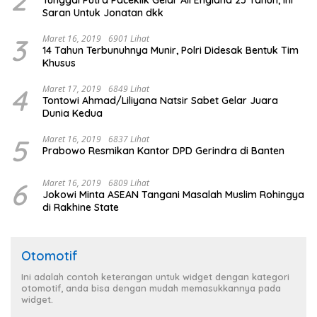
2
Tunggal Putra Paceklik Gelar All England 25 Tahun, Ini
Saran Untuk Jonatan dkk
3
Maret 16, 2019
6901 Lihat
14 Tahun Terbunuhnya Munir, Polri Didesak Bentuk Tim
Khusus
4
Maret 17, 2019
6849 Lihat
Tontowi Ahmad/Liliyana Natsir Sabet Gelar Juara
Dunia Kedua
5
Maret 16, 2019
6837 Lihat
Prabowo Resmikan Kantor DPD Gerindra di Banten
6
Maret 16, 2019
6809 Lihat
Jokowi Minta ASEAN Tangani Masalah Muslim Rohingya
di Rakhine State
Otomotif
Ini adalah contoh keterangan untuk widget dengan kategori
otomotif, anda bisa dengan mudah memasukkannya pada
widget.