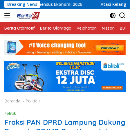
Langsung
Sensus Ekonomi 2026
Breaking News
Atasi Kelangkaan Air Bersih, Ba
ke
konten
Berita Otomotif
Berita Olahraga
Kejahatan
Nissan
Bulut
Beranda
Politik
Politik
Fraksi PAN DPRD Lampung Dukung