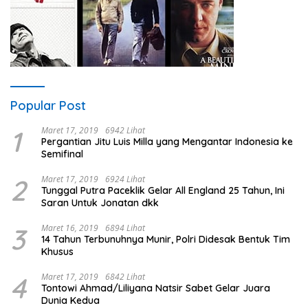
Popular Post
1
Maret 17, 2019
6942 Lihat
Pergantian Jitu Luis Milla yang Mengantar Indonesia ke
Semifinal
2
Maret 17, 2019
6924 Lihat
Tunggal Putra Paceklik Gelar All England 25 Tahun, Ini
Saran Untuk Jonatan dkk
3
Maret 16, 2019
6894 Lihat
14 Tahun Terbunuhnya Munir, Polri Didesak Bentuk Tim
Khusus
4
Maret 17, 2019
6842 Lihat
Tontowi Ahmad/Liliyana Natsir Sabet Gelar Juara
Dunia Kedua