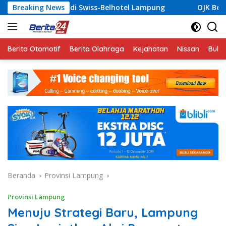
Langsung
wiss-Belhotel Lampung
Breaking News
OJK Bersama Pemkab Pesisir Ba
ke
konten
Berita Otomotif
Berita Olahraga
Kejahatan
Nissan
Bulut
Beranda
Provinsi Lampung
Provinsi Lampung
Menuju Strategi Baru, Lampung