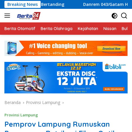
Langsung
p Bertanding
Breaking News
Danrem 043/Gatam Hadiri Penutupan Lomb
ke
konten
Berita Otomotif
Berita Olahraga
Kejahatan
Nissan
Bulut
Beranda
Provinsi Lampung
Provinsi Lampung
Pemprov Lampung Rumuskan