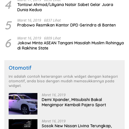
4
Tontowi Ahmad/Liliyana Natsir Sabet Gelar Juara
Dunia Kedua
5
Maret 16, 2019
6837 Lihat
Prabowo Resmikan Kantor DPD Gerindra di Banten
6
Maret 16, 2019
6809 Lihat
Jokowi Minta ASEAN Tangani Masalah Muslim Rohingya
di Rakhine State
Otomotif
Ini adalah contoh keterangan untuk widget dengan kategori
otomotif, anda bisa dengan mudah memasukkannya pada
widget.
Maret 16, 2019
Demi Xpander, Mitsubishi Bakal
Mengimpor Kembali Pajero Sport
Maret 16, 2019
Sosok New Nissan Livina Terungkap,