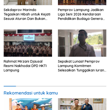
Sekdaprov Marindo
Pemprov Lampung Jadikan
Tegaskan Hibah untuk Kejati
Liga Seni 2026 Kendaraan
Sesuai Aturan Dan Bukan
Pendidikan Budaya Generasi
Berbentuk Dana Tunai
Muda
Rahmat Mirzani Djausal
Sepakat Lunasi! Pemprov
Resmi Nakhodai DPD HKTI
Lampung Komitmen
Lampung
Selesaikan Tunggakan Iuran
BPJS Capai Rp115 Miliar
Rekomendasi untuk kamu