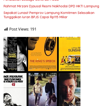
Rahmat Mirzani Djausal Resmi Nakhodai DPD HKTI Lampung
Sepakat Lunasi! Pemprov Lampung Komitmen Selesaikan
Tunggakan Iuran BPJS Capai Rp115 Miliar
Post Views:
191