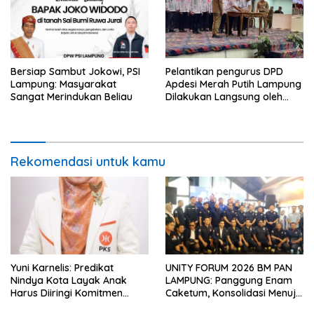
Bersiap Sambut Jokowi, PSI
Pelantikan pengurus DPD
Lampung: Masyarakat
Apdesi Merah Putih Lampung
Sangat Merindukan Beliau
Dilakukan Langsung oleh
Ketua DPP Apdesi Merah
Putih
Rekomendasi untuk kamu
Yuni Karnelis: Predikat
UNITY FORUM 2026 BM PAN
Nindya Kota Layak Anak
LAMPUNG: Panggung Enam
Harus Diiringi Komitmen
Caketum, Konsolidasi Menuju
Penuh Lindungi Anak
Kemenangan Pemilu 2029