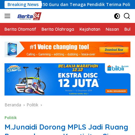
Langsung
 Guru dan Tenaga Pendidik Terima Polis Asuransi Jiwa
Breaking News
ke
konten
Berita Otomotif
Berita Olahraga
Kejahatan
Nissan
Bulut
Beranda
Politik
Politik
M.Junaidi Dorong MPLS Jadi Ruang