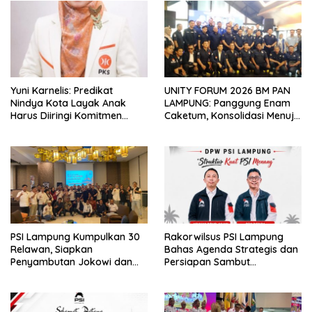
Yuni Karnelis: Predikat
UNITY FORUM 2026 BM PAN
Nindya Kota Layak Anak
LAMPUNG: Panggung Enam
Harus Diiringi Komitmen
Caketum, Konsolidasi Menuju
Penuh Lindungi Anak
Kemenangan Pemilu 2029
PSI Lampung Kumpulkan 30
Rakorwilsus PSI Lampung
Relawan, Siapkan
Bahas Agenda Strategis dan
Penyambutan Jokowi dan
Persiapan Sambut
Tampung Aspirasi
Kunjungan Jokowi