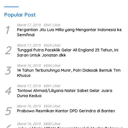
Popular Post
1
Maret 17, 2019
6941 Lihat
Pergantian Jitu Luis Milla yang Mengantar Indonesia ke
Semifinal
2
Maret 17, 2019
6924 Lihat
Tunggal Putra Paceklik Gelar All England 25 Tahun, Ini
Saran Untuk Jonatan dkk
3
Maret 16, 2019
6894 Lihat
14 Tahun Terbunuhnya Munir, Polri Didesak Bentuk Tim
Khusus
4
Maret 17, 2019
6841 Lihat
Tontowi Ahmad/Liliyana Natsir Sabet Gelar Juara
Dunia Kedua
5
Maret 16, 2019
6830 Lihat
Prabowo Resmikan Kantor DPD Gerindra di Banten
Maret 16, 2019
6800 Lihat