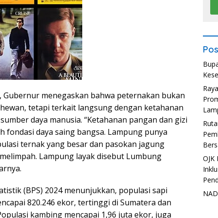
Pos
Bupa
Kese
Ray
, Gubernur menegaskan bahwa peternakan bukan
Prom
 hewan, tetapi terkait langsung dengan ketahanan
Lam
 sumber daya manusia. “Ketahanan pangan dan gizi
Ruta
h fondasi daya saing bangsa. Lampung punya
Pemb
ulasi ternak yang besar dan pasokan jagung
Bers
 melimpah. Lampung layak disebut Lumbung
OJK 
arnya.
Inkl
Pend
atistik (BPS) 2024 menunjukkan, populasi sapi
NADI
apai 820.246 ekor, tertinggi di Sumatera dan
 Populasi kambing mencapai 1,96 juta ekor, juga