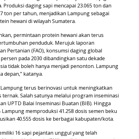
a. Produksi daging sapi mencapai 23.065 ton dan
7 ton per tahun, menjadikan Lampung sebagai
ein hewani di wilayah Sumatera.
an, permintaan protein hewani akan terus
pertumbuhan penduduk. Merujuk laporan
an Pertanian (FAO), konsumsi daging global
4 persen pada 2030 dibandingkan satu dekade
sia tidak boleh hanya menjadi penonton. Lampung
a depan,” katanya.
i Lampung terus berinovasi untuk meningkatkan
s ternak. Salah satunya melalui program inseminasi
kan UPTD Balai Inseminasi Buatan (BIB). Hingga
B Lampung memproduksi 41.258 dosis semen beku
busikan 40.555 dosis ke berbagai kabupaten/kota.
miliki 16 sapi pejantan unggul yang telah