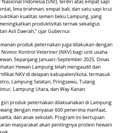
r Nasional Indonesia (SNI), terdiri atas empat sapi
ntal, lima brahman, empat bali, dan satu sapi krui.
mbuktikan kualitas semen beku Lampung, yang
eningkatkan produktivitas ternak sekaligus
n Asli Daerah,” ujar Gubernur.
manan produk peternakan juga dilakukan dengan
t Nomor Kontrol Veteriner (NKV) bagi unit usaha
ewan. Sepanjang Januari–September 2025, Dinas
ehatan Hewan Lampung telah mengaudit dan
tifikat NKV di delapan kabupaten/kota, termasuk
tro, Lampung Selatan, Pringsewu, Tulang
mur, Lampung Utara, dan Way Kanan.
e gizi produk peternakan dilaksanakan di Lampung
awang dengan menyasar 600 penerima manfaat,
balita, dan anak sekolah. Program ini bertujuan
aran masyarakat akan pentingnya protein hewani
nak.