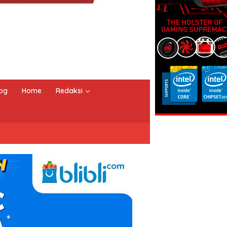
og
Home
Redaksi