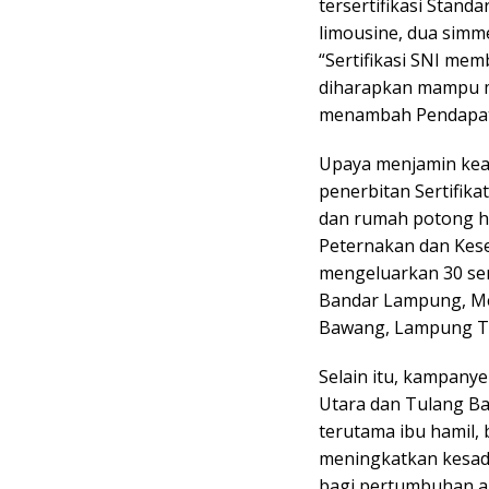
tersertifikasi Standa
limousine, dua simme
“Sertifikasi SNI me
diharapkan mampu m
menambah Pendapata
Upaya menjamin kea
penerbitan Sertifika
dan rumah potong h
Peternakan dan Kes
mengeluarkan 30 ser
Bandar Lampung, Me
Bawang, Lampung Ti
Selain itu, kampany
Utara dan Tulang B
terutama ibu hamil, 
meningkatkan kesad
bagi pertumbuhan a