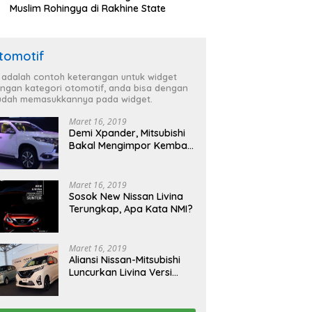
Muslim Rohingya di Rakhine State
tomotif
i adalah contoh keterangan untuk widget
ngan kategori otomotif, anda bisa dengan
dah memasukkannya pada widget.
Maret 16, 2019
Demi Xpander, Mitsubishi
Bakal Mengimpor Kembali
Pajero Sport
Maret 16, 2019
Sosok New Nissan Livina
Terungkap, Apa Kata NMI?
Maret 16, 2019
Aliansi Nissan-Mitsubishi
Luncurkan Livina Versi
Mungil