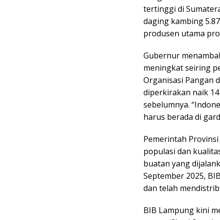
tertinggi di Sumater
daging kambing 5.87
produsen utama prot
Gubernur menambahk
meningkat seiring 
Organisasi Pangan d
diperkirakan naik 1
sebelumnya. “Indone
harus berada di gard
Pemerintah Provins
populasi dan kualita
buatan yang dijalan
September 2025, BI
dan telah mendistri
BIB Lampung kini me