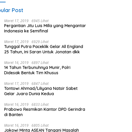
ular Post
Maret 17, 2019
6945 Lihat
Pergantian Jitu Luis Milla yang Mengantar
Indonesia ke Semifinal
Maret 17, 2019
6929 Lihat
Tunggal Putra Paceklik Gelar All England
25 Tahun, Ini Saran Untuk Jonatan dkk
Maret 16, 2019
6897 Lihat
14 Tahun Terbunuhnya Munir, Polri
Didesak Bentuk Tim Khusus
Maret 17, 2019
6847 Lihat
Tontowi Ahmad/Liliyana Natsir Sabet
Gelar Juara Dunia Kedua
Maret 16, 2019
6833 Lihat
Prabowo Resmikan Kantor DPD Gerindra
di Banten
Maret 16, 2019
6805 Lihat
Jokowi Minta ASEAN Tangani Masalah