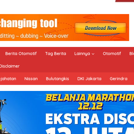
Berita Otomotif
Tag Berita
Lainnya
Otomotif
Bl
Disclaimer
ejahatan
Nissan
Bulutangkis
DKI Jakarta
Gerindra