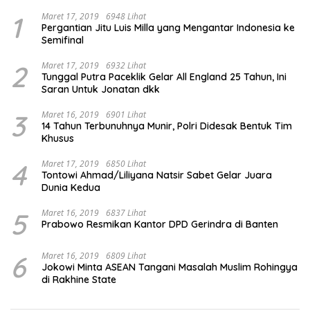
1
Maret 17, 2019
6948 Lihat
Pergantian Jitu Luis Milla yang Mengantar Indonesia ke
Semifinal
2
Maret 17, 2019
6932 Lihat
Tunggal Putra Paceklik Gelar All England 25 Tahun, Ini
Saran Untuk Jonatan dkk
3
Maret 16, 2019
6901 Lihat
14 Tahun Terbunuhnya Munir, Polri Didesak Bentuk Tim
Khusus
4
Maret 17, 2019
6850 Lihat
Tontowi Ahmad/Liliyana Natsir Sabet Gelar Juara
Dunia Kedua
5
Maret 16, 2019
6837 Lihat
Prabowo Resmikan Kantor DPD Gerindra di Banten
6
Maret 16, 2019
6809 Lihat
Jokowi Minta ASEAN Tangani Masalah Muslim Rohingya
di Rakhine State