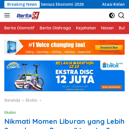
Langsung
ensus Ekonomi 2026
Breaking News
Atasi Kelangkaan Air Bersih, Bab
ke
konten
Berita Otomotif
Berita Olahraga
Kejahatan
Nissan
Bulut
Beranda
Ekobis
Ekobis
Nikmati Momen Liburan yang Lebih