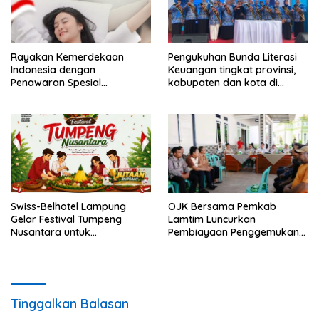
Rayakan Kemerdekaan
Pengukuhan Bunda Literasi
Indonesia dengan
Keuangan tingkat provinsi,
Penawaran Spesial
kabupaten dan kota di
“Freedom to Relax” di
Provinsi Lampung, perkuat
Holiday Inn Lampung Bukit
gerakan edukasi keuangan
Randu
bagi masyarakat
Swiss-Belhotel Lampung
OJK Bersama Pemkab
Gelar Festival Tumpeng
Lamtim Luncurkan
Nusantara untuk
Pembiayaan Penggemukan
Semarakkan HUT Ke-81
Sapi Lewat KURDA
Kemerdekaan Republik
Indonesia
Tinggalkan Balasan