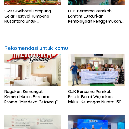
Swiss-Belhotel Lampung
OJK Bersama Pemkab
Gelar Festival Tumpeng
Lamtim Luncurkan
Nusantara untuk
Pembiayaan Penggemukan
Semarakkan HUT Ke-81
Sapi Lewat KURDA
Kemerdekaan Republik
Indonesia
Rekomendasi untuk kamu
Rayakan Semangat
OJK Bersama Pemkab
Kemerdekaan Bersama
Pesisir Barat Wujudkan
Promo “Merdeka Getaway”
Inklusi Keuangan Nyata: 150
di Swiss-Belhotel Lampung
Guru dan Tenaga Pendidik
Terima Polis Asuransi Jiwa