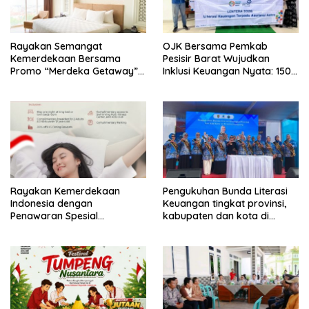
Rayakan Semangat
OJK Bersama Pemkab
Kemerdekaan Bersama
Pesisir Barat Wujudkan
Promo “Merdeka Getaway”
Inklusi Keuangan Nyata: 150
di Swiss-Belhotel Lampung
Guru dan Tenaga Pendidik
Terima Polis Asuransi Jiwa
Rayakan Kemerdekaan
Pengukuhan Bunda Literasi
Indonesia dengan
Keuangan tingkat provinsi,
Penawaran Spesial
kabupaten dan kota di
“Freedom to Relax” di
Provinsi Lampung, perkuat
Holiday Inn Lampung Bukit
gerakan edukasi keuangan
Randu
bagi masyarakat