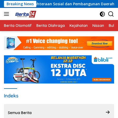
Langsung
ram Kesejahteraan Sosial dan Pembangunan Daerah
Breaking News
Ra
ke
konten
Berita Otomotif
Berita Olahraga
Kejahatan
Nissan
Bulut
Indeks
Semua Berita